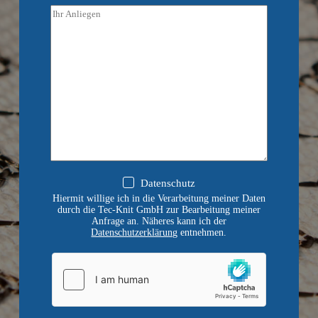
o
T
n
e
e
x
*
t
a
b
s
a
t
z
*
D
Datenschutz
a
Hiermit willige ich in die Verarbeitung meiner Daten
t
durch die Tec-Knit GmbH zur Bearbeitung meiner
e
Anfrage an. Näheres kann ich der
n
Datenschutzerklärung
entnehmen.
s
c
h
u
t
z
*