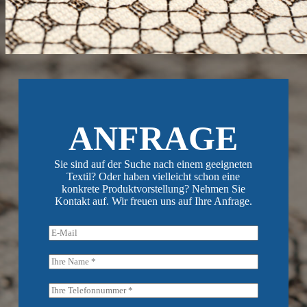
ANFRAGE
Sie sind auf der Suche nach einem geeigneten
Textil? Oder haben vielleicht schon eine
konkrete Produktvorstellung? Nehmen Sie
Kontakt auf. Wir freuen uns auf Ihre Anfrage.
E
-
M
N
a
a
i
m
P
l
e
h
*
*