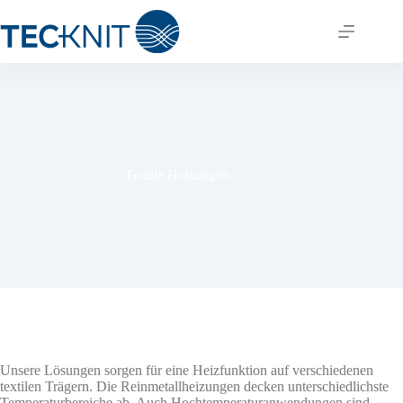
Zum
Inhalt
springen
Textile Heizungen
Unsere Lösungen sorgen für eine Heizfunktion auf verschiedenen
textilen Trägern. Die Reinmetallheizungen decken unterschiedlichste
Temperaturbereiche ab. Auch Hochtemperaturanwendungen sind