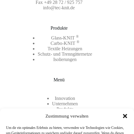
Fax +49 28 72 / 925 757
info@tec-knit.de
Produkte
®
Glass-KNIT
®
Carbo-KNIT
Textile Heizungen
Schutz- und Trenngitternetze
Isolierungen
Menü
Innovation
Unternehmen
Produkte
Kontakt
Zustimmung verwalten
Karriere
Um dir ein optimales Erlebnis zu bieten, verwenden wir Technologien wie Cookies,
um Geräteinformationen zu speichern und/oder darauf zuzugreifen. Wenn du diesen