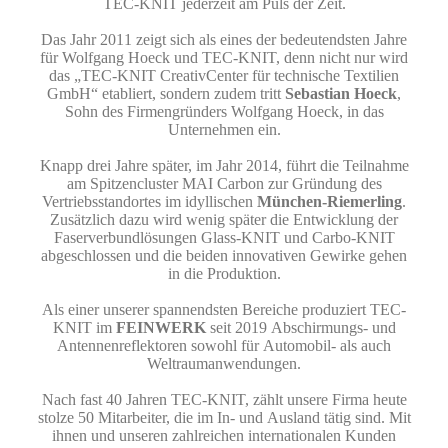
TEC-KNIT jederzeit am Puls der Zeit.
Das Jahr 2011 zeigt sich als eines der bedeutendsten Jahre
für Wolfgang Hoeck und TEC-KNIT, denn nicht nur wird
das „TEC-KNIT CreativCenter für technische Textilien
GmbH“ etabliert, sondern zudem tritt
Sebastian Hoeck
,
Sohn des Firmengründers Wolfgang Hoeck, in das
Unternehmen ein.
Knapp drei Jahre später, im Jahr 2014, führt die Teilnahme
am Spitzen­cluster MAI Carbon zur Gründung des
Vertriebsstandortes im idyllischen
München-Riemerling
.
Zusätzlich dazu wird wenig später die Entwicklung der
Faserverbundlösungen Glass-KNIT und Carbo-KNIT
abgeschlossen und die beiden innovativen Gewirke gehen
in die Produktion.
Als einer unserer spannendsten Bereiche produziert TEC-
KNIT im
FEIN­WERK
seit 2019 Abschirmungs- und
Antennenreflektoren sowohl für Au­tomobil- als auch
Weltraumanwendungen.
Nach fast 40 Jahren TEC-KNIT, zählt unsere Firma heute
stolze 50 Mit­arbeiter, die im In- und Ausland tätig sind. Mit
ihnen und unseren zahl­reichen internationalen Kunden