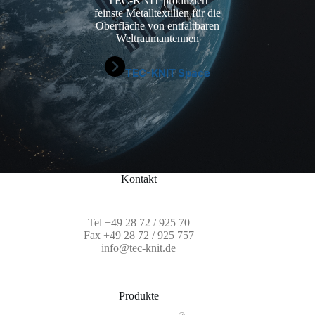
TEC-KNIT produziert
feinste Metalltextilien für die
Oberfläche von entfaltbaren
Weltraumantennen
TEC-KNIT Space
Kontakt
Tel
+49 28 72 / 925 70
Fax +49 28 72 / 925 757
info@tec-knit.de
Produkte