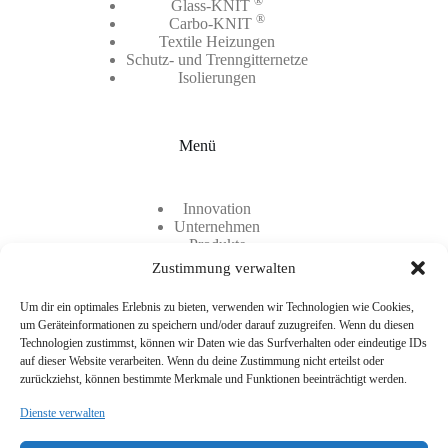
®
Glass-KNIT
®
Carbo-KNIT
Textile Heizungen
Schutz- und Trenngitternetze
Isolierungen
Menü
Innovation
Unternehmen
Produkte
Kontakt
Zustimmung verwalten
Karriere
Um dir ein optimales Erlebnis zu bieten, verwenden wir Technologien wie Cookies,
um Geräteinformationen zu speichern und/oder darauf zuzugreifen. Wenn du diesen
Technologien zustimmst, können wir Daten wie das Surfverhalten oder eindeutige IDs
auf dieser Website verarbeiten. Wenn du deine Zustimmung nicht erteilst oder
zurückziehst, können bestimmte Merkmale und Funktionen beeinträchtigt werden.
Dienste verwalten
Zwei Standorte, ein gemeinsamer Nenner: TEC-KNIT