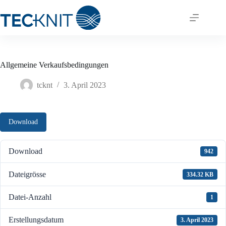
Zum
Inhalt
springen
Allgemeine Verkaufsbedingungen
tcknt
3. April 2023
Download
Download
942
Dateigrösse
334.32 KB
Datei-Anzahl
1
Erstellungsdatum
3. April 2023