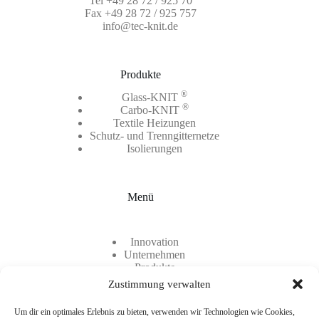
Tel
+49 28 72 / 925 70
Fax +49 28 72 / 925 757
info@tec-knit.de
Produkte
®
Glass-KNIT
®
Carbo-KNIT
Textile Heizungen
Schutz- und Trenngitternetze
Isolierungen
Menü
Innovation
Unternehmen
Produkte
Kontakt
Zustimmung verwalten
Karriere
Um dir ein optimales Erlebnis zu bieten, verwenden wir Technologien wie Cookies,