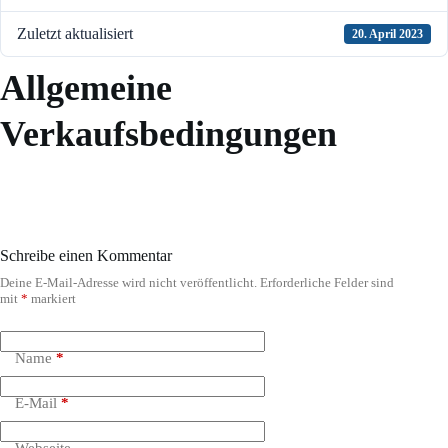
Zuletzt aktualisiert
20. April 2023
Allgemeine
Verkaufsbedingungen
Schreibe einen Kommentar
Deine E-Mail-Adresse wird nicht veröffentlicht.
Erforderliche Felder sind
A
mit
*
markiert
l
t
e
r
Name
*
n
a
E-Mail
*
t
i
v
Webseite