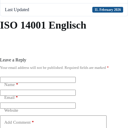
Last Updated
11. February 2026
ISO 14001 Englisch
Leave a Reply
Your email address will not be published.
Required fields are marked
*
A
l
t
e
Name
*
r
n
Email
*
a
t
i
Website
v
e
Add Comment
*
: