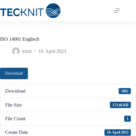
Skip
to
content
ISO 14001 Englisch
tcknt
19. April 2023
Download
Download
1002
File Size
173.46 KB
File Count
1
Create Date
19. April 2023