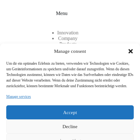
Menu
Innovation
Company
Products
Contact
Manage consent
Career
Um dir ein optimales Erlebnis zu bieten, verwenden wir Technologien wie Cookies,
um Geräteinformationen zu speichern und/oder darauf zuzugreifen. Wenn du diesen
Technologien zustimmst, können wir Daten wie das Surfverhalten oder eindeutige IDs
auf dieser Website verarbeiten. Wenn du deine Zustimmung nicht erteilst oder
zurückziehst, können bestimmte Merkmale und Funktionen beeinträchtigt werden.
Manage services
Two locations, one common denominator: TEC-KNIT
CreativCenter für technische Textilien GmbH is made up of
Accept
two company branches. TEC-KNIT at its headquarters in
Rhede, Westphalia, and CreativCenter for technical textiles in
Munich.
Decline
Copyright © 2026 - TEC-KNIT |
Data protection
|
Imprint
|
Downloads
|
Complaint Portal